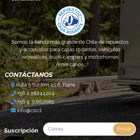
Somos la tienda más grande de Chile de repuestos
y accesorios para casas rodantes, vehículos
recreativos, truck-campers y motorhomes
Americanos.
CONTÁCTANOS
Ruta 5 Sur Km 45.6, Paine
+56 2 28244204
+56 9 31862685
info@csr.cl
Enviar
Suscripción