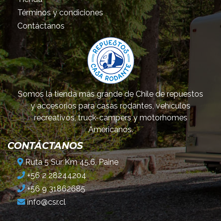
Términos y condiciones
Contáctanos
Somos la tienda más grande de Chile de repuestos
y accesorios para casas rodantes, vehículos
recreativos, truck-campers y motorhomes
Americanos.
CONTÁCTANOS
Ruta 5 Sur Km 45.6, Paine
+56 2 28244204
+56 9 31862685
info@csr.cl