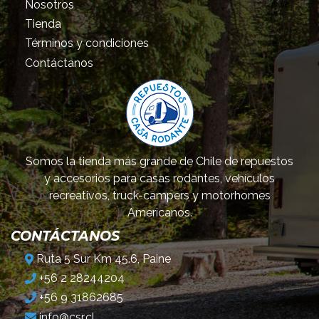
Nosotros
Tienda
Términos y condiciones
Contáctanos
Somos la tienda más grande de Chile de repuestos
y accesorios para casas rodantes, vehículos
recreativos, truck-campers y motorhomes
Americanos.
CONTÁCTANOS
Ruta 5 Sur Km 45.6, Paine
+56 2 28244204
+56 9 31862685
info@csr.cl