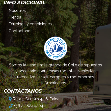
INFO ADICIONAL
Nosotros
Tienda
Términos y condiciones
Contáctanos
Somos la tienda más grande de Chile de repuestos
y accesorios para casas rodantes, vehículos
recreativos, truck-campers y motorhomes
Americanos.
CONTÁCTANOS
Ruta 5 Sur Km 45.6, Paine
+56 2 28244204