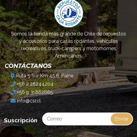
Somos la tienda más grande de Chile de repuestos
y accesorios para casas rodantes, vehículos
recreativos, truck-campers y motorhomes
Americanos.
CONTÁCTANOS
Ruta 5 Sur Km 45.6, Paine
+56 2 28244204
+56 9 31862685
info@csr.cl
Enviar
Suscripción