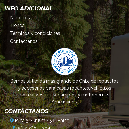
INFO ADICIONAL
Nosotros
Tienda
Términos y condiciones
Contáctanos
Somos la tienda más grande de Chile de repuestos
y accesorios para casas rodantes, vehículos
recreativos, truck-campers y motorhomes
Americanos.
CONTÁCTANOS
Ruta 5 Sur Km 45.6, Paine
+56 2 28244204