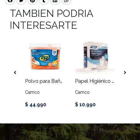
TAMBIEN PODRIA
INTERESARTE
Manguera descarga, Revolution, 20 FT
Polvo para Baño, Naranja, 30 UN CAMCO
Papel Higiénico RV & Marine 500 hojas
Camco
Camco
Camco
$ 44.990
$ 10.990
$ 73.