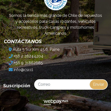
Somos la tienda más grande de Chile de repuestos
y accesorios para casas rodantes, vehículos
recreativos, truck-campers y motorhomes
Americanos.
CONTÁCTANOS
Ruta 5 Sur Km 45.6, Paine
+56 2 28244204
+56 9 31862685
info@csr.cl
Enviar
Suscripción