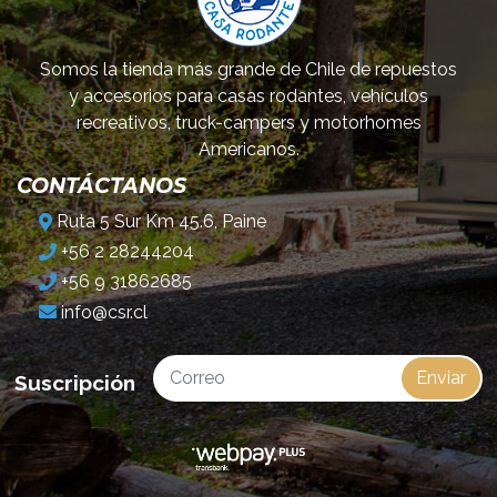
Somos la tienda más grande de Chile de repuestos
y accesorios para casas rodantes, vehículos
recreativos, truck-campers y motorhomes
Americanos.
CONTÁCTANOS
Ruta 5 Sur Km 45.6, Paine
+56 2 28244204
+56 9 31862685
info@csr.cl
Enviar
Suscripción