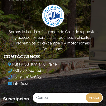
Somos la tienda más grande de Chile de repuestos
y accesorios para casas rodantes, vehículos
recreativos, truck-campers y motorhomes
Americanos.
CONTÁCTANOS
Ruta 5 Sur Km 45.6, Paine
+56 2 28244204
+56 9 31862685
info@csr.cl
Enviar
Suscripción