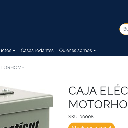
uctos
Casas rodantes
Quienes somos
MOTORHOME
CAJA ELÉC
MOTORH
SKU: 00008
Stock por sucursal