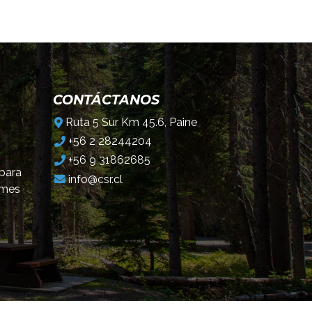
CONTÁCTANOS
Ruta 5 Sur Km 45.6, Paine
+56 2 28244204
+56 9 31862685
 para
info@csr.cl
omes