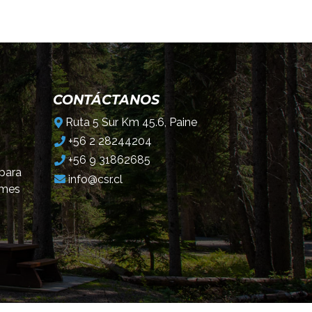
CONTÁCTANOS
Ruta 5 Sur Km 45.6, Paine
+56 2 28244204
+56 9 31862685
 para
info@csr.cl
omes