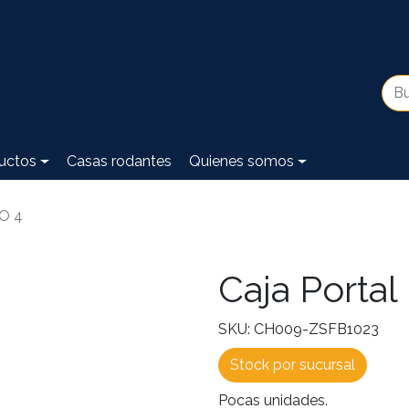
uctos
Casas rodantes
Quienes somos
TO 4
Caja Portal
SKU: CH009-ZSFB1023
Stock por sucursal
Pocas unidades.