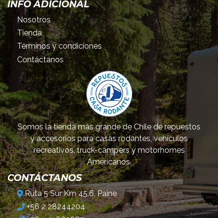
INFO ADICIONAL
Nosotros
Tienda
Términos y condiciones
Contáctanos
Somos la tienda más grande de Chile de repuestos
y accesorios para casas rodantes, vehículos
recreativos, truck-campers y motorhomes
Americanos.
CONTÁCTANOS
Ruta 5 Sur Km 45.6, Paine
+56 2 28244204