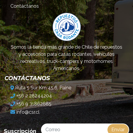
Contáctanos
Somos la tienda más grande de Chile de repuestos
y accesorios para casas rodantes, vehículos
recreativos, truck-campers y motorhomes
Americanos.
CONTÁCTANOS
Ruta 5 Sur Km 45.6, Paine
+56 2 28244204
+56 9 31862685
info@csr.cl
Enviar
Suscripción