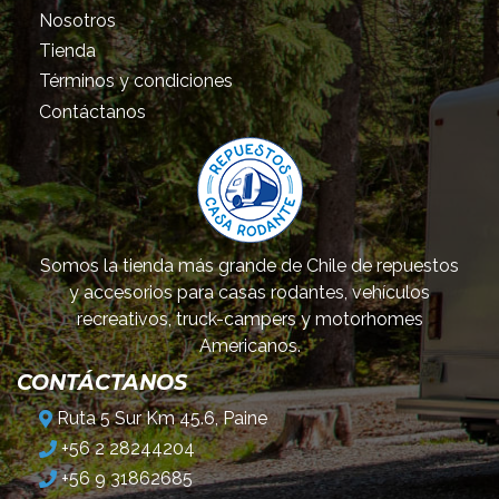
Nosotros
Tienda
Términos y condiciones
Contáctanos
Somos la tienda más grande de Chile de repuestos
y accesorios para casas rodantes, vehículos
recreativos, truck-campers y motorhomes
Americanos.
CONTÁCTANOS
Ruta 5 Sur Km 45.6, Paine
+56 2 28244204
+56 9 31862685