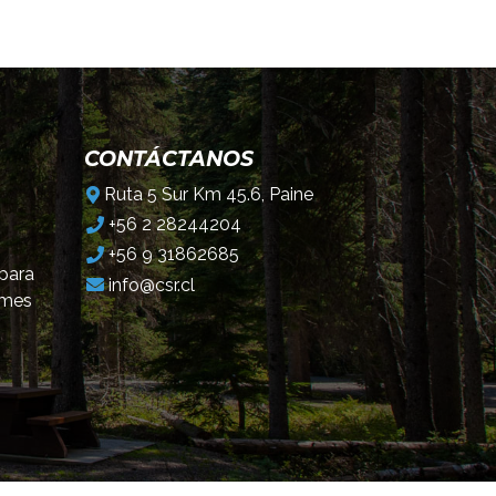
CONTÁCTANOS
Ruta 5 Sur Km 45.6, Paine
+56 2 28244204
+56 9 31862685
 para
info@csr.cl
omes