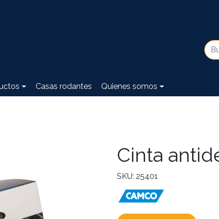
uctos
Casas rodantes
Quienes somos
Cinta antid
SKU: 25401