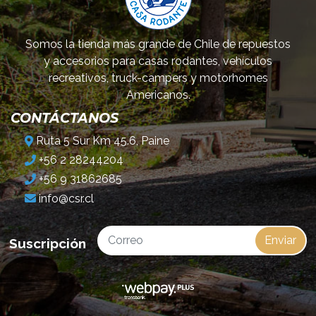
Somos la tienda más grande de Chile de repuestos
y accesorios para casas rodantes, vehículos
recreativos, truck-campers y motorhomes
Americanos.
CONTÁCTANOS
Ruta 5 Sur Km 45.6, Paine
+56 2 28244204
+56 9 31862685
info@csr.cl
Enviar
Suscripción