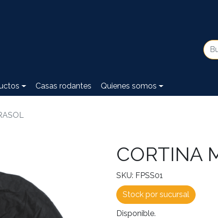
uctos
Casas rodantes
Quienes somos
RASOL
CORTINA 
SKU: FPSS01
Stock por sucursal
Disponible.