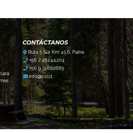
CONTÁCTANOS
Ruta 5 Sur Km 45.6, Paine
+56 2 28244204
+56 9 31862685
 para
info@csr.cl
omes