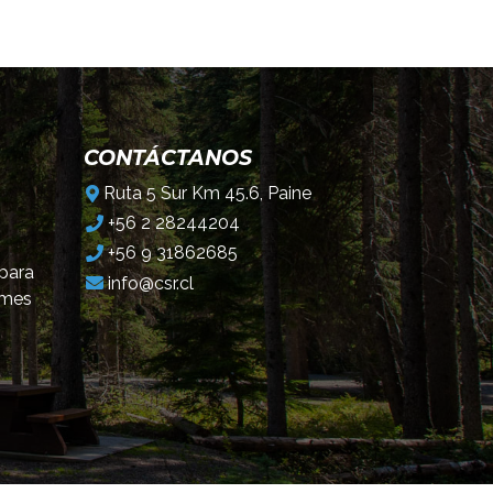
CONTÁCTANOS
Ruta 5 Sur Km 45.6, Paine
+56 2 28244204
+56 9 31862685
 para
info@csr.cl
omes