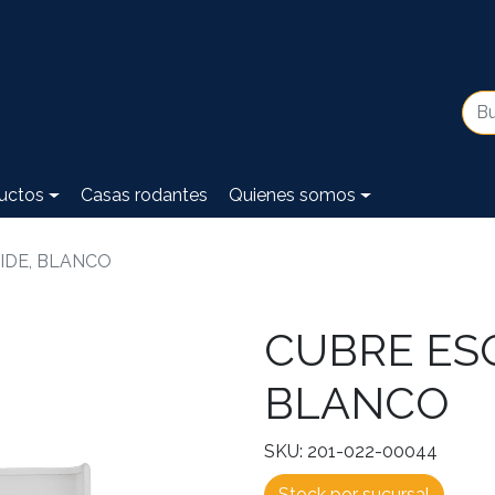
uctos
Casas rodantes
Quienes somos
IDE, BLANCO
CUBRE ESQ
BLANCO
SKU: 201-022-00044
Stock por sucursal