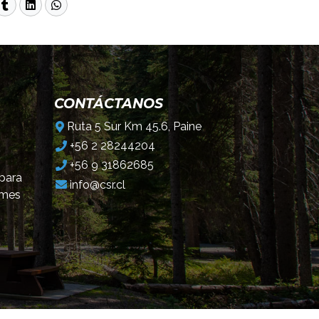
CONTÁCTANOS
Ruta 5 Sur Km 45.6, Paine
+56 2 28244204
+56 9 31862685
 para
info@csr.cl
omes