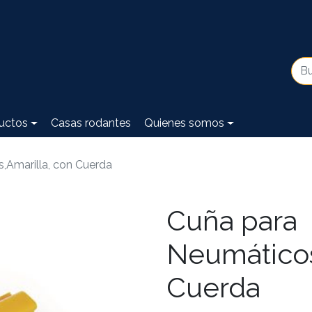
uctos
Casas rodantes
Quienes somos
,Amarilla, con Cuerda
Cuña para
Neumáticos
Cuerda