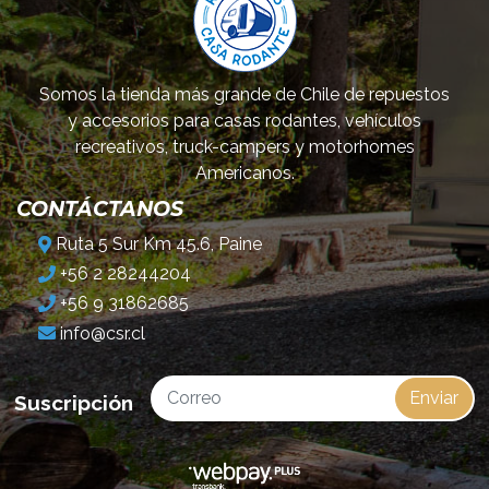
Somos la tienda más grande de Chile de repuestos
y accesorios para casas rodantes, vehículos
recreativos, truck-campers y motorhomes
Americanos.
CONTÁCTANOS
Ruta 5 Sur Km 45.6, Paine
+56 2 28244204
+56 9 31862685
info@csr.cl
Enviar
Suscripción