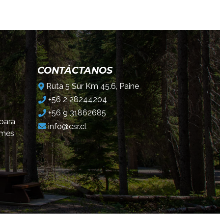
CONTÁCTANOS
Ruta 5 Sur Km 45.6, Paine
+56 2 28244204
+56 9 31862685
 para
info@csr.cl
omes