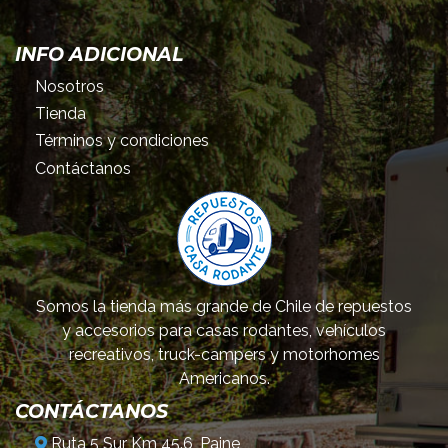
INFO ADICIONAL
Nosotros
Tienda
Términos y condiciones
Contáctanos
Somos la tienda más grande de Chile de repuestos
y accesorios para casas rodantes, vehículos
recreativos, truck-campers y motorhomes
Americanos.
CONTÁCTANOS
Ruta 5 Sur Km 45.6, Paine