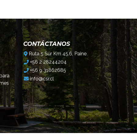
CONTÁCTANOS
Ruta 5 Sur Km 45.6, Paine
+56 2 28244204
+56 9 31862685
 para
info@csr.cl
omes