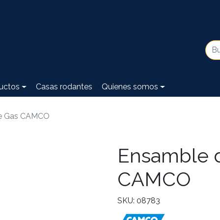
uctos
Casas rodantes
Quienes somos
de Gas CAMCO
Ensamble d
CAMCO
SKU: 08783