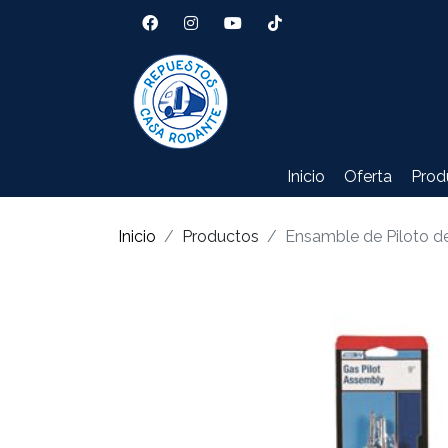
Inicio
Oferta
Prod
Inicio
Productos
Ensamble de Piloto 