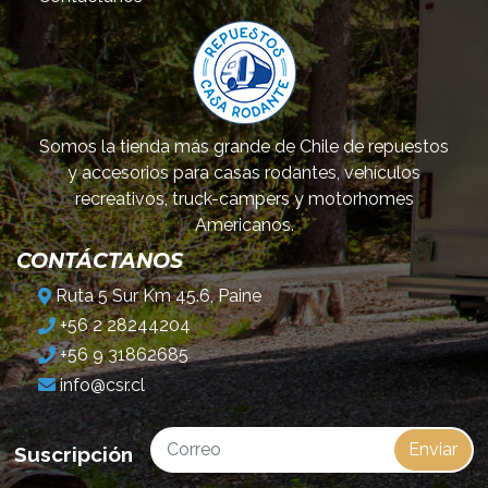
Somos la tienda más grande de Chile de repuestos
y accesorios para casas rodantes, vehículos
recreativos, truck-campers y motorhomes
Americanos.
CONTÁCTANOS
Ruta 5 Sur Km 45.6, Paine
+56 2 28244204
+56 9 31862685
info@csr.cl
Enviar
Suscripción