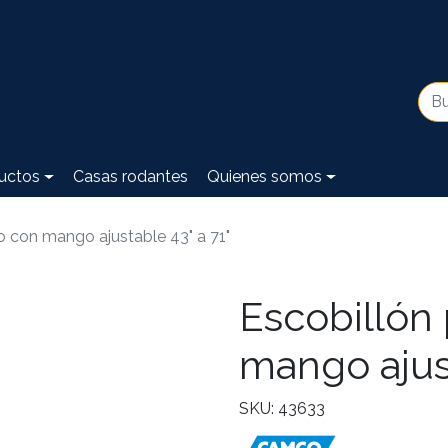
uctos
Casas rodantes
Quienes somos
o con mango ajustable 43" a 71"
Escobillón
mango ajust
SKU: 43633