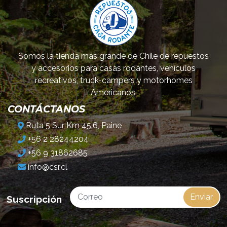
Somos la tienda más grande de Chile de repuestos
y accesorios para casas rodantes, vehículos
recreativos, truck-campers y motorhomes
Americanos.
CONTÁCTANOS
Ruta 5 Sur Km 45.6, Paine
+56 2 28244204
+56 9 31862685
info@csr.cl
Enviar
Suscripción