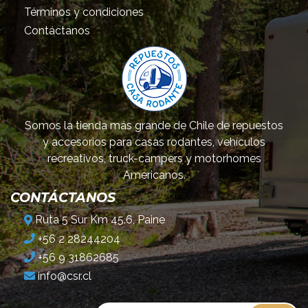
Términos y condiciones
Contáctanos
Somos la tienda más grande de Chile de repuestos
y accesorios para casas rodantes, vehículos
recreativos, truck-campers y motorhomes
Americanos.
CONTÁCTANOS
Ruta 5 Sur Km 45.6, Paine
+56 2 28244204
+56 9 31862685
info@csr.cl