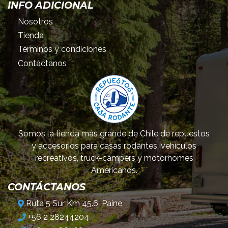
INFO ADICIONAL
Nosotros
Tienda
Términos y condiciones
Contáctanos
Somos la tienda más grande de Chile de repuestos
y accesorios para casas rodantes, vehículos
recreativos, truck-campers y motorhomes
Americanos.
CONTÁCTANOS
Ruta 5 Sur Km 45.6, Paine
+56 2 28244204