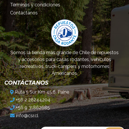
Términos y condiciones
Contáctanos
Somos la tienda más grande de Chile de repuestos
y accesorios para casas rodantes, vehículos
recreativos, truck-campers y motorhomes
Americanos.
CONTÁCTANOS
Ruta 5 Sur Km 45.6, Paine
+56 2 28244204
+56 9 31862685
info@csr.cl