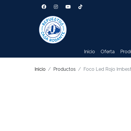
Inicio
Oferta
Prod
Inicio
Productos
Foco Led Rojo Imbes