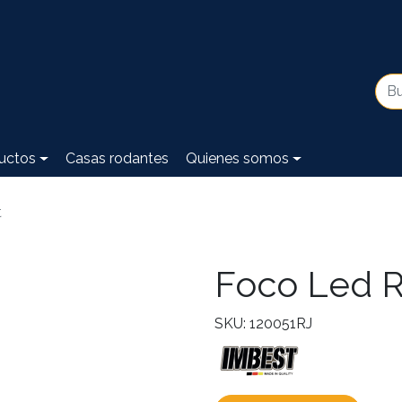
uctos
Casas rodantes
Quienes somos
t
Foco Led R
SKU: 120051RJ