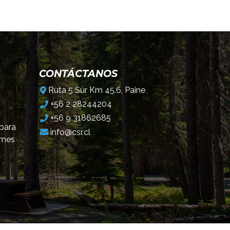
CONTÁCTANOS
Ruta 5 Sur Km 45.6, Paine
+56 2 28244204
+56 9 31862685
 para
info@csr.cl
omes