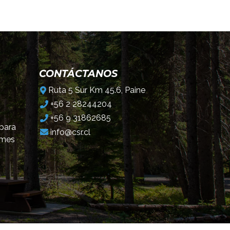
CONTÁCTANOS
Ruta 5 Sur Km 45.6, Paine
+56 2 28244204
+56 9 31862685
 para
info@csr.cl
omes