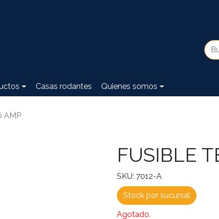
uctos
Casas rodantes
Quienes somos
0 AMP
FUSIBLE T
SKU: 7012-A
Stock por sucursal
Agotado.