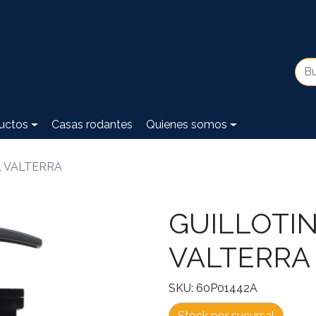
uctos
Casas rodantes
Quienes somos
N, VALTERRA
GUILLOTINA
VALTERRA
SKU: 60P01442A
Stock por sucursal