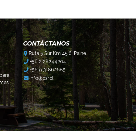
CONTÁCTANOS
Ruta 5 Sur Km 45.6, Paine
+56 2 28244204
+56 9 31862685
 para
info@csr.cl
omes