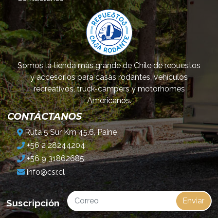
Somos la tienda más grande de Chile de repuestos
y accesorios para casas rodantes, vehículos
recreativos, truck-campers y motorhomes
Americanos.
CONTÁCTANOS
Ruta 5 Sur Km 45.6, Paine
+56 2 28244204
+56 9 31862685
info@csr.cl
Enviar
Suscripción