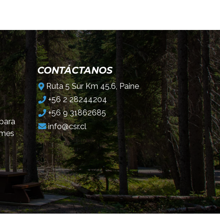
CONTÁCTANOS
Ruta 5 Sur Km 45.6, Paine
+56 2 28244204
+56 9 31862685
 para
info@csr.cl
omes