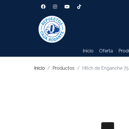
Inicio
Oferta
Prod
Inicio
Productos
Hitch de Enganche 7