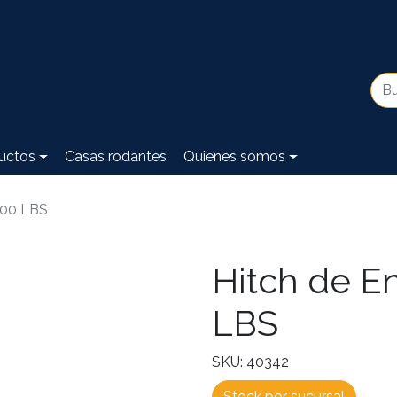
uctos
Casas rodantes
Quienes somos
500 LBS
Hitch de E
LBS
SKU: 40342
Stock por sucursal