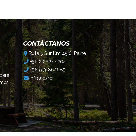
CONTÁCTANOS
Ruta 5 Sur Km 45.6, Paine
+56 2 28244204
+56 9 31862685
 para
info@csr.cl
omes