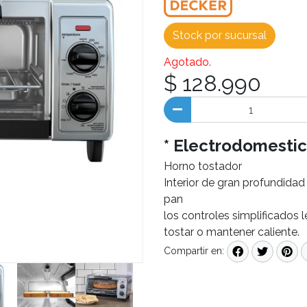
Stock por sucursal
Agotado.
$ 128.990
* Electrodomestic
Horno tostador
Interior de gran profundid
pan
los controles simplificados l
tostar o mantener caliente.
Compartir en: