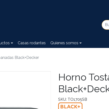
uctos
Casas rodantes
Quienes somos
banadas Black+Decker
Horno Tost
Black+Dec
SKU: TO1705SB