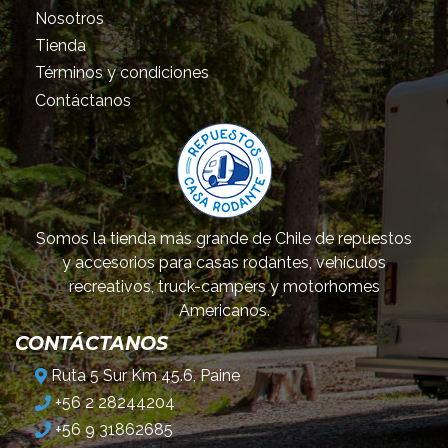
Nosotros
Tienda
Términos y condiciones
Contáctanos
Somos la tienda más grande de Chile de repuestos
y accesorios para casas rodantes, vehículos
recreativos, truck-campers y motorhomes
Americanos.
CONTÁCTANOS
Ruta 5 Sur Km 45.6, Paine
+56 2 28244204
+56 9 31862685