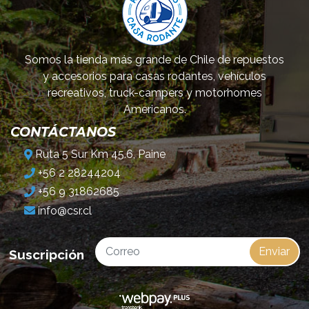
Somos la tienda más grande de Chile de repuestos
y accesorios para casas rodantes, vehículos
recreativos, truck-campers y motorhomes
Americanos.
CONTÁCTANOS
Ruta 5 Sur Km 45.6, Paine
+56 2 28244204
+56 9 31862685
info@csr.cl
Enviar
Suscripción