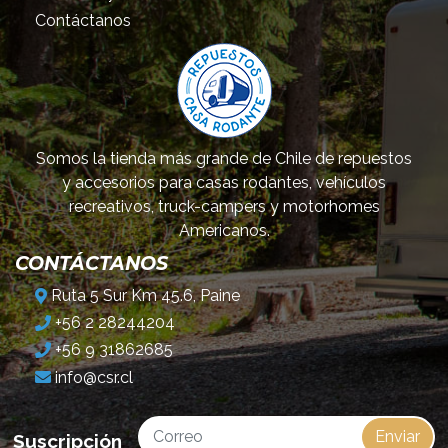
Contáctanos
Somos la tienda más grande de Chile de repuestos
y accesorios para casas rodantes, vehículos
recreativos, truck-campers y motorhomes
Americanos.
CONTÁCTANOS
Ruta 5 Sur Km 45.6, Paine
+56 2 28244204
+56 9 31862685
info@csr.cl
Enviar
Suscripción