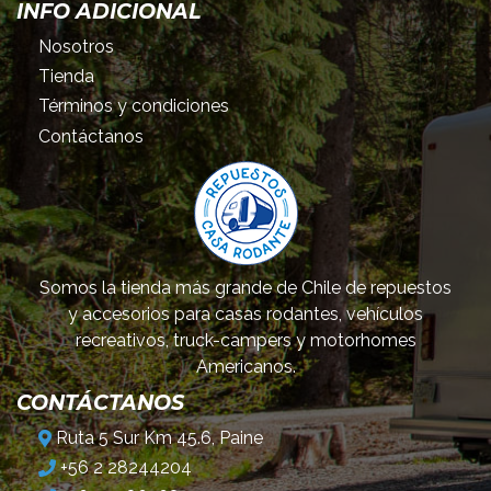
INFO ADICIONAL
Nosotros
Tienda
Términos y condiciones
Contáctanos
Somos la tienda más grande de Chile de repuestos
y accesorios para casas rodantes, vehículos
recreativos, truck-campers y motorhomes
Americanos.
CONTÁCTANOS
Ruta 5 Sur Km 45.6, Paine
+56 2 28244204