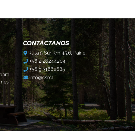
CONTÁCTANOS
Ruta 5 Sur Km 45.6, Paine
+56 2 28244204
+56 9 31862685
 para
info@csr.cl
omes