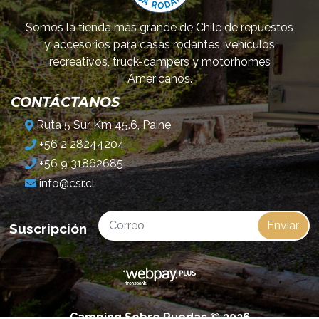
Somos la tienda más grande de Chile de repuestos
y accesorios para casas rodantes, vehículos
recreativos, truck-campers y motorhomes
Americanos.
CONTÁCTANOS
Ruta 5 Sur Km 45.6, Paine
+56 2 28244204
+56 9 31862685
info@csr.cl
Enviar
Suscripción
Camping Sobre Ruedas © 2026