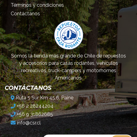
Términos y condiciones
Contáctanos
Somos la tienda más grande de Chile de repuestos
y accesorios para casas rodantes, vehículos
recreativos, truck-campers y motorhomes
Americanos.
CONTÁCTANOS
Ruta 5 Sur Km 45.6, Paine
+56 2 28244204
+56 9 31862685
info@csr.cl