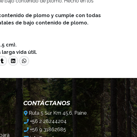
 de bajo contenido de plomo. Hecho en los
 contenido de plomo y cumple con todas
tatales de bajo contenido de plomo.
.5 cm).
larga vida útil.
CONTÁCTANOS
Ruta 5 Sur Km 45.6, Paine
+56 2 28244204
+56 9 31862685
 para