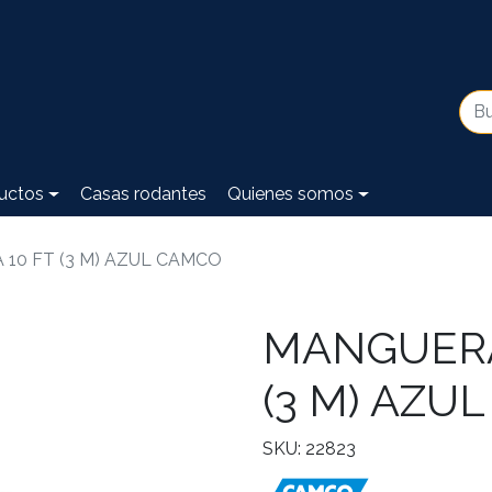
uctos
Casas rodantes
Quienes somos
10 FT (3 M) AZUL CAMCO
MANGUERA
(3 M) AZU
SKU: 22823