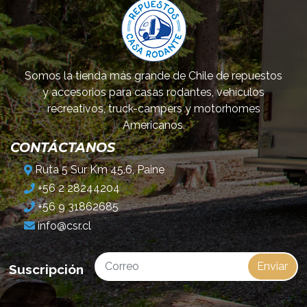
Somos la tienda más grande de Chile de repuestos
y accesorios para casas rodantes, vehículos
recreativos, truck-campers y motorhomes
Americanos.
CONTÁCTANOS
Ruta 5 Sur Km 45.6, Paine
+56 2 28244204
+56 9 31862685
info@csr.cl
Enviar
Suscripción