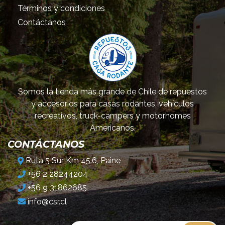
Términos y condiciones
Contáctanos
Somos la tienda más grande de Chile de repuestos
y accesorios para casas rodantes, vehículos
recreativos, truck-campers y motorhomes
Americanos.
CONTÁCTANOS
Ruta 5 Sur Km 45.6, Paine
+56 2 28244204
+56 9 31862685
info@csr.cl