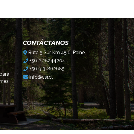
CONTÁCTANOS
Ruta 5 Sur Km 45.6, Paine
+56 2 28244204
+56 9 31862685
 para
info@csr.cl
omes