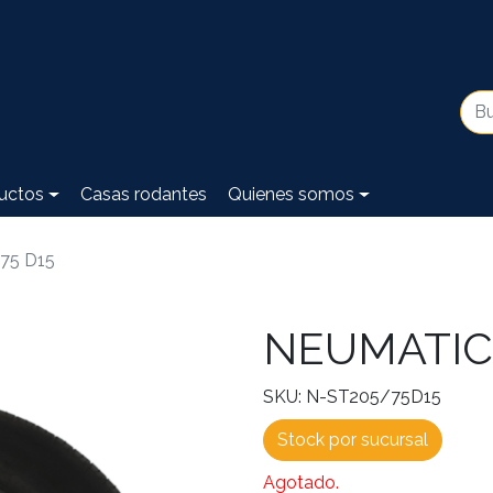
uctos
Casas rodantes
Quienes somos
75 D15
NEUMATICO
SKU: N-ST205/75D15
Stock por sucursal
Agotado.