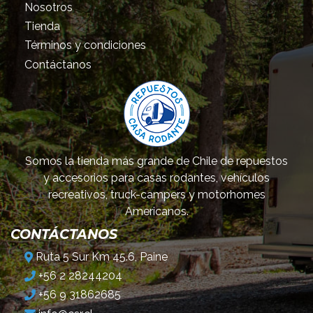
Nosotros
Tienda
Términos y condiciones
Contáctanos
Somos la tienda más grande de Chile de repuestos
y accesorios para casas rodantes, vehículos
recreativos, truck-campers y motorhomes
Americanos.
CONTÁCTANOS
Ruta 5 Sur Km 45.6, Paine
+56 2 28244204
+56 9 31862685