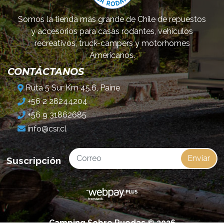
Somos la tienda más grande de Chile de repuestos
y accesorios para casas rodantes, vehículos
recreativos, truck-campers y motorhomes
Americanos.
CONTÁCTANOS
Ruta 5 Sur Km 45.6, Paine
+56 2 28244204
+56 9 31862685
info@csr.cl
Enviar
Suscripción
Camping Sobre Ruedas © 2026