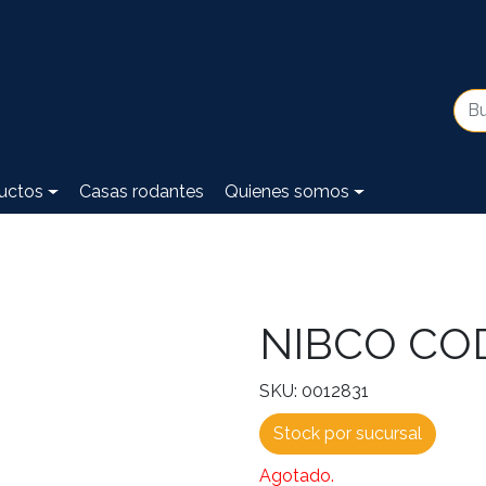
uctos
Casas rodantes
Quienes somos
NIBCO CO
SKU: 0012831
Stock por sucursal
Agotado.