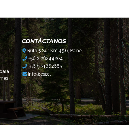
CONTÁCTANOS
Ruta 5 Sur Km 45.6, Paine
+56 2 28244204
+56 9 31862685
 para
info@csr.cl
omes